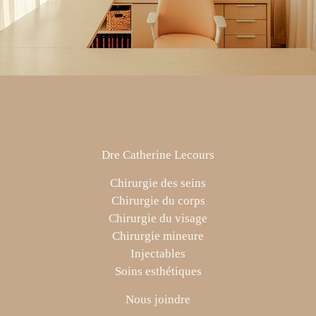
Dre Catherine Lecours
Chirurgie des seins
Chirurgie du corps
Chirurgie du visage
Chirurgie mineure
Injectables
Soins esthétiques
Nous joindre